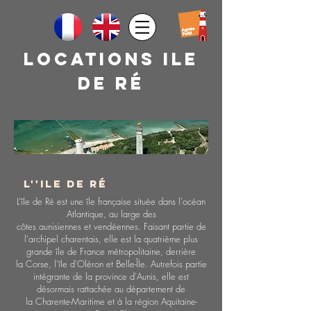
Locations ile
de rÉ
L''Ile de Ré
L’île de Ré est une île française située dans l'océan
Atlantique, au large des
côtes aunisiennes et vendéennes. Faisant partie de
l'archipel charentais, elle est la quatrième plus
grande île de France métropolitaine, derrière
la Corse, l'île d'Oléron et Belle-Île. Autrefois partie
intégrante de la province d'Aunis, elle est
désormais rattachée au département de
la Charente-Maritime et à la région Aquitaine-