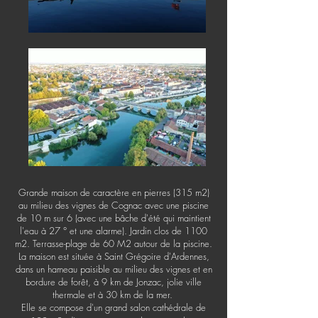
Grande maison de caractère en pierres (315 m2)
au milieu des vignes de Cognac avec une piscine
de 10 m sur 6 (avec une bâche d'été qui maintient
l'eau à 27 ° et une alarme). Jardin clos de 1100
m2. Terrasse-plage de 60 M2 autour de la piscine.
La maison est située à Saint Grégoire d'Ardennes,
dans un hameau paisible au milieu des vignes et en
bordure de forêt, à 9 km de Jonzac, jolie ville
thermale et à 30 km de la mer.
Elle se compose d'un grand salon cathédrale de