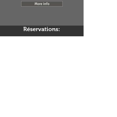
More info
Réservations:
0033/
(0)6 43 92 61 87
agnes.petit07@gmail.com