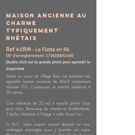
Maison ancienne au
charme
typiquement
rhétais
Ref 41RM
- La Flotte en Ré
(N° d'enregistrement:
1
71610005219I)
Double click sur la grande photo pour agrandir le
diaporama
Située a
u coeur de village dans rue piétonne très
agréable maison ancienne de 60m2 entièrement
rénovée (T3). Commerces et marché médiéval à
50 mètres.
Cour intérieure de 25 m2 + venelle privée close
pour vélos. Beaucoup de charme et d'authenticité.
2 belles chambres à l'étage + salle d'eau/wc.
En R/C: salon coquet, cuisine donnant sur cour
ombragée aménagée pour y prendre ses repas