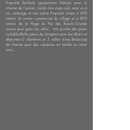
Propriété familiale typiquement rhétaise avec le
charme de l'ancien. Jardin clos expo sud, sans vis à
vis, ombragé et très calme.Propriété située à 600
mètres du centre commercial du village et à 800
mètres de la Plage du Pas des Boeufs.Grande
remise pour garer les vélos... très proche des pistes
cyclables
Belle pièce de réception pour les dîners et
déjeuners.
6 chambres et 3 salles d'eau.Beaucoup
de charme pour des vacances en famille ou entre
amis.....