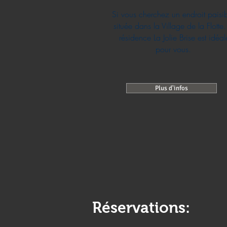
Si vous cherchez un endroit paisib
située dans la Village de la Flotte.
résidence La Jolie Brise est idéal
pour vous.
Plus d'infos
Réservations: