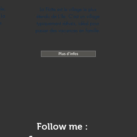
le,
La Flotte est le village le plus
 La
étendu de L'île. C'est un village
e
typiquement réthais, idéal pour
passer des vacances en famille.
Plus d'infos
Follow me :