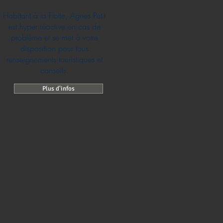
Habitant à la Flotte, Agnes Petit
est hyper réactive en cas de
problème et se met à votre
disposition pour tous
renseignements touristiques et
conseils.
Plus d'infos