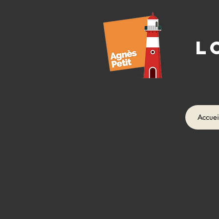
L
Accuei